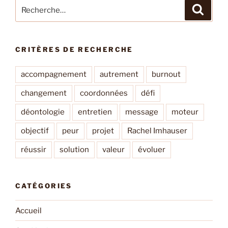
Recherche
Recher
pour
:
CRITÈRES DE RECHERCHE
accompagnement
autrement
burnout
changement
coordonnées
défi
déontologie
entretien
message
moteur
objectif
peur
projet
Rachel Imhauser
réussir
solution
valeur
évoluer
CATÉGORIES
Accueil