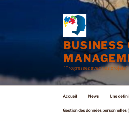
Aller
au
contenu
principal
BUSINESS
MANAGEM
"Progressez avec vos projets"
Accueil
News
Une défini
Gestion des données personnelles