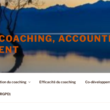
 COACHING, ACCOUNT
ENT
tion du coaching
Efficacité du coaching
Co-développe
 (RGPD)