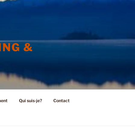
ING &
ment
Qui suis-je?
Contact