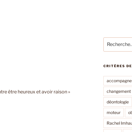
Recherche
pour
:
CRITÈRES D
accompagne
changement
ntre être heureux et avoir raison »
déontologie
moteur
ob
Rachel Imha