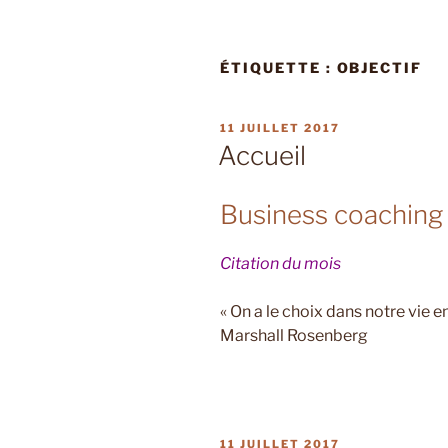
ÉTIQUETTE :
OBJECTIF
PUBLIÉ
11 JUILLET 2017
LE
Accueil
Business coaching
Citation du mois
« On a le choix dans notre vie e
Marshall Rosenberg
PUBLIÉ
11 JUILLET 2017