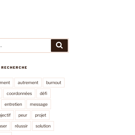
Recherche
E RECHERCHE
ment
autrement
burnout
coordonnées
défi
entretien
message
jectif
peur
projet
user
réussir
solution