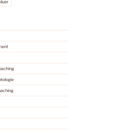
oluer
ment
coaching
ntologie
oaching